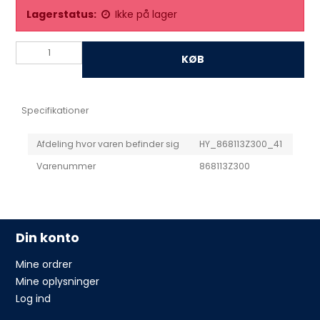
Lagerstatus:
Ikke på lager
KØB
Specifikationer
Afdeling hvor varen befinder sig
HY_868113Z300_41
Varenummer
868113Z300
Din konto
Mine ordrer
Mine oplysninger
Log ind