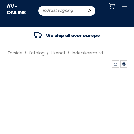
AV-
ONLINE
We ship all over europe
Forside
/
Katalog
/
Ukendt
/
Inderskærm. vf