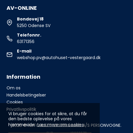
AV-ONLINE
Bondovej 18
5250 Odense SV
Telefonnr.
63171356
E-mail
webshop.pv@autohuset-vestergaard.dk
Information
Om os
Handelsbetingelser
Cookies
Privatlivspolitik
Vi bruger cookies for at sikre, at du får
den bedste oplevelse på vores
hjemmeside.
Læs mere om cookies
2026 © AUTOHUSET VESTERGAARD A/S PERSONVOGNE.