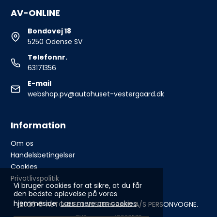
AV-ONLINE
Bondovej 18
5250 Odense SV
Telefonnr.
63171356
E-mail
webshop.pv@autohuset-vestergaard.dk
Information
Om os
Handelsbetingelser
Cookies
Privatlivspolitik
Vi bruger cookies for at sikre, at du får
den bedste oplevelse på vores
hjemmeside.
Læs mere om cookies
2026 © AUTOHUSET VESTERGAARD A/S PERSONVOGNE.