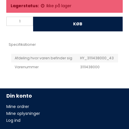
Lagerstatus:
Ikke på lager
KØB
Specifikationer
Afdeling hvor varen befinder sig
HY_3111438000_43
Varenummer
3111438000
Din konto
Mine ordrer
Mine oplysninger
Log ind