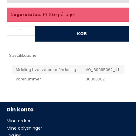
Lagerstatus:
Ikke på lager
KØB
Specifikationer
Afdeling hvor varen befinder sig
VO_80065062_41
Varenummer
80065062
Din konto
Mine ordrer
Mine oplysninger
Log ind