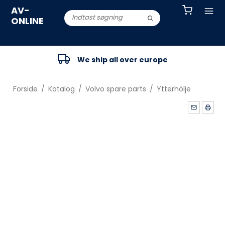
AV-
ONLINE
We ship all over europe
Forside
/
Katalog
/
Volvo spare parts
/
Ytterhölje