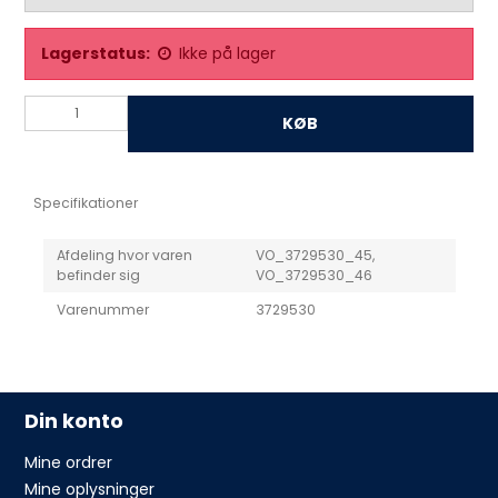
Lagerstatus:
Ikke på lager
KØB
Specifikationer
Afdeling hvor varen
VO_3729530_45,
befinder sig
VO_3729530_46
Varenummer
3729530
Din konto
Mine ordrer
Mine oplysninger