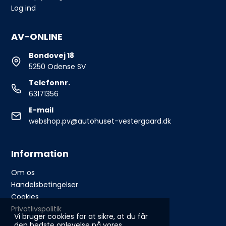
Log ind
AV-ONLINE
Bondovej 18
5250 Odense SV
Telefonnr.
63171356
E-mail
webshop.pv@autohuset-vestergaard.dk
Information
Om os
Handelsbetingelser
Cookies
Privatlivspolitik
Vi bruger cookies for at sikre, at du får
den bedste oplevelse på vores