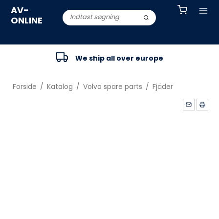
AV-
ONLINE
We ship all over europe
Forside
/
Katalog
/
Volvo spare parts
/
Fjäder