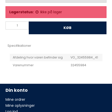
Lagerstatus:
Ikke på lager
KØB
Specifikationer
Afdeling hvor varen befinder sig
VO_32455984_41
Varenummer
32455984
Din konto
Mine ordrer
Mine oplysninger
Log ind