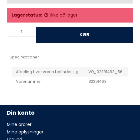
Lagerstatus:
Ikke på lager
KØB
Specifikationer
Afdeling hvor varen befinder sig
VO_32291463_56
Varenummer
32291463
Din konto
Mine ordrer
Mine oplysninger
Log ind