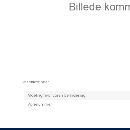
Niro EV
Picanto MY25
Specifikationer
Afdeling hvor varen befinder sig
Varenummer