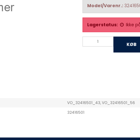
Model/Varenr.:
324165
Lagerstatus:
Ikke p
KØB
VO_32416501_43, VO_32416501_56
32416501