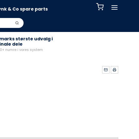
ynk & Co spare parts
arks største udvalg i
inale dele
+ numre i vores system