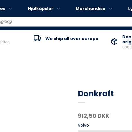
ies
Hjulkapsler
Merchandise
L
Volvo EX30
Danm
We ship all over europe
orig
verdag
Volvo EX40
60000
Volvo EC40
Volvo EX90
Donkraft
912,50 DKK
Volvo