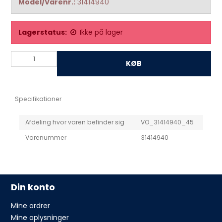
Model/Varenr.:
31414940
Lagerstatus:
Ikke på lager
KØB
Specifikationer
Afdeling hvor varen befinder sig
VO_31414940_45
Varenummer
31414940
Din konto
Mine ordrer
Mine oplysninger