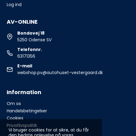
Log ind
AV-ONLINE
Bondovej 18
5250 Odense SV
Telefonnr.
63171356
E-mail
webshop.pv@autohuset-vestergaard.dk
Information
Om os
Handelsbetingelser
Cookies
Privatlivspolitik
Vi bruger cookies for at sikre, at du får
den bedste oplevelse på vores