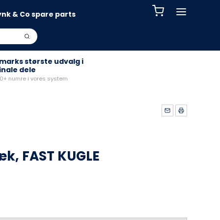
ynk & Co spare parts
arks største udvalg i
inale dele
+ numre i vores system
k, FAST KUGLE