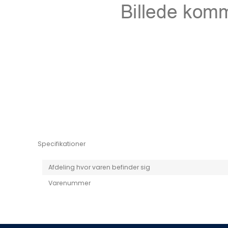
Niro EV
Picanto MY25
Specifikationer
Afdeling hvor varen befinder sig
Varenummer