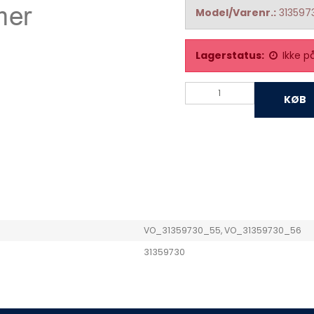
Model/Varenr.:
313597
Lagerstatus:
Ikke p
KØB
VO_31359730_55, VO_31359730_56
31359730