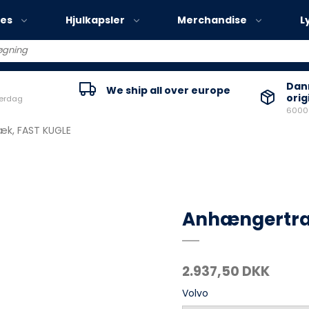
ies
Hjulkapsler
Merchandise
L
Volvo EX30
Danm
We ship all over europe
orig
verdag
Volvo EX40
60000
Volvo EC40
k, FAST KUGLE
Volvo EX90
Anhængertræ
2.937,50 DKK
Volvo