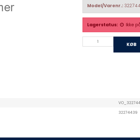
Model/Varenr.:
32274
Lagerstatus:
Ikke p
KØB
VO_32274
32274439