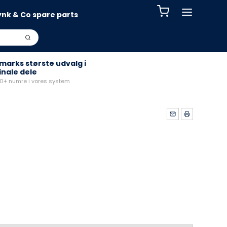
ynk & Co spare parts
arks største udvalg i
inale dele
+ numre i vores system