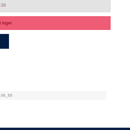
439
å lager
439_55