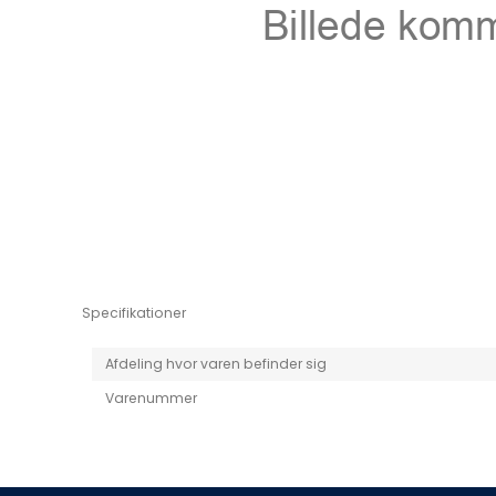
Niro EV
Picanto MY25
Specifikationer
Afdeling hvor varen befinder sig
Varenummer