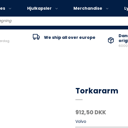
ies
Hjulkapsler
Merchandise
L
Volvo EX30
Danm
We ship all over europe
orig
verdag
Volvo EX40
60000
Volvo EC40
Volvo EX90
Torkararm
912,50 DKK
Volvo