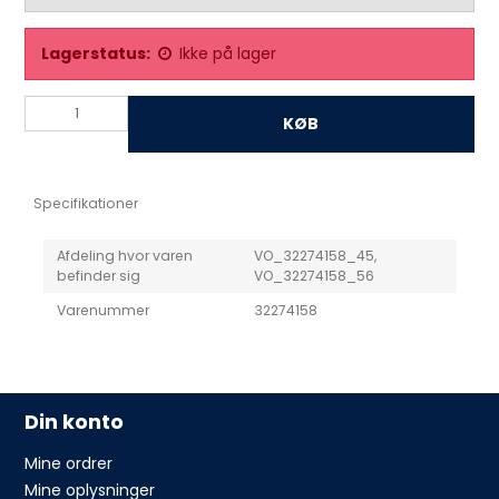
Lagerstatus:
Ikke på lager
KØB
Specifikationer
Afdeling hvor varen
VO_32274158_45,
befinder sig
VO_32274158_56
Varenummer
32274158
Din konto
Mine ordrer
Mine oplysninger