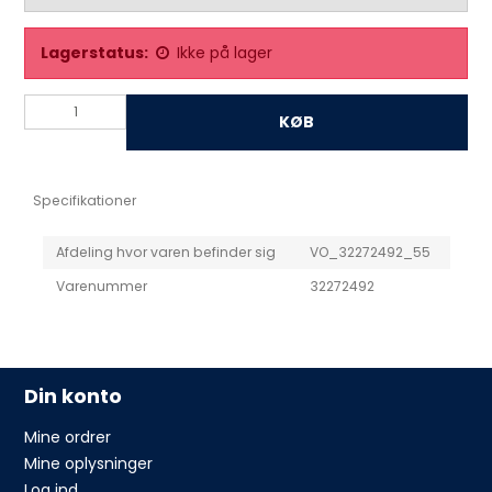
Lagerstatus:
Ikke på lager
KØB
Specifikationer
Afdeling hvor varen befinder sig
VO_32272492_55
Varenummer
32272492
Din konto
Mine ordrer
Mine oplysninger
Log ind