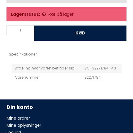
Lagerstatus:
Ikke på lager
KØB
Specifikationer
Afdeling hvor varen befinder sig
VO_32271784_43
Varenummer
32271784
Din konto
Mine ordrer
Mine oplysninger
Log ind