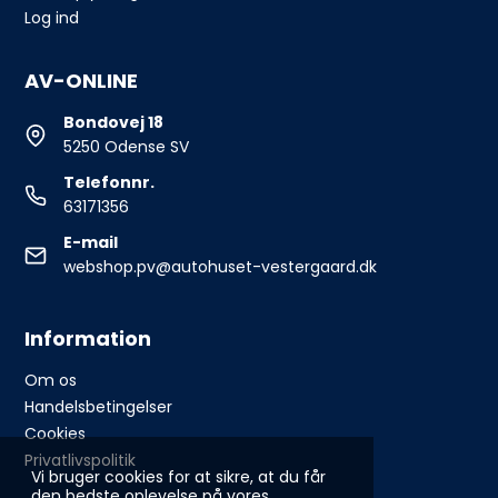
Log ind
AV-ONLINE
Bondovej 18
5250 Odense SV
Telefonnr.
63171356
E-mail
webshop.pv@autohuset-vestergaard.dk
Information
Om os
Handelsbetingelser
Cookies
Privatlivspolitik
Vi bruger cookies for at sikre, at du får
den bedste oplevelse på vores