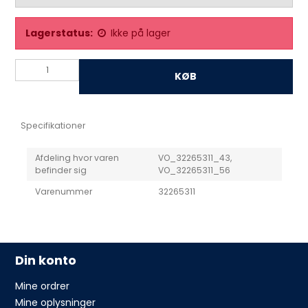
Lagerstatus:
Ikke på lager
KØB
Specifikationer
Afdeling hvor varen
VO_32265311_43,
befinder sig
VO_32265311_56
Varenummer
32265311
Din konto
Mine ordrer
Mine oplysninger