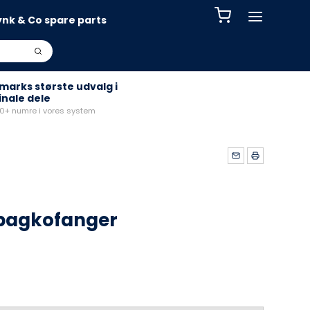
ynk & Co spare parts
arks største udvalg i
inale dele
+ numre i vores system
 bagkofanger