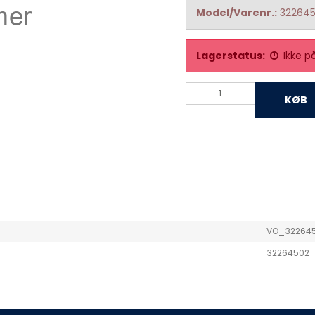
Model/Varenr.:
32264
Lagerstatus:
Ikke p
KØB
VO_32264
32264502