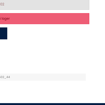
502
å lager
502_44