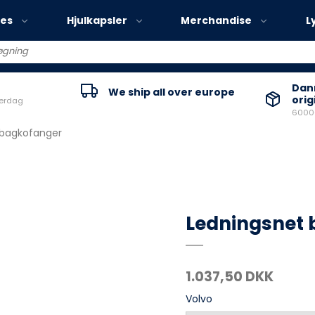
ies
Hjulkapsler
Merchandise
L
Volvo EX30
Danm
We ship all over europe
orig
verdag
Volvo EX40
60000
Volvo EC40
 bagkofanger
Volvo EX90
Ledningsnet
1.037,50 DKK
Volvo