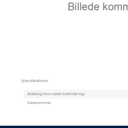
Niro EV
Picanto MY25
Specifikationer
Afdeling hvor varen befinder sig
Varenummer