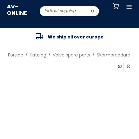
AV-
ONLINE
We ship all over europe
Forside
/
Katalog
/
Volvo spare parts
/
Skärmbreddare