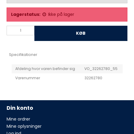
Lagerstatus:
Ikke på lager
KØB
Specifikationer
Afdeling hvor varen befinder sig
VO_32262780_55
Varenummer
32262780
Din konto
Mine ordrer
Mine oplysninger
Log ind