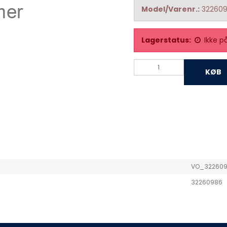
Model/Varenr.:
32260
Lagerstatus:
Ikke p
KØB
VO_32260
32260986