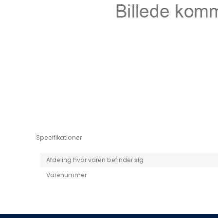
Niro EV
Picanto MY25
Specifikationer
Afdeling hvor varen befinder sig
Varenummer