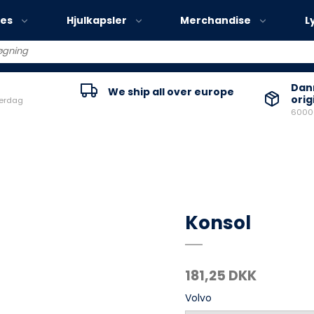
ies
Hjulkapsler
Merchandise
L
Volvo EX30
Danm
We ship all over europe
orig
verdag
Volvo EX40
60000
Volvo EC40
Volvo EX90
Konsol
181,25 DKK
Volvo