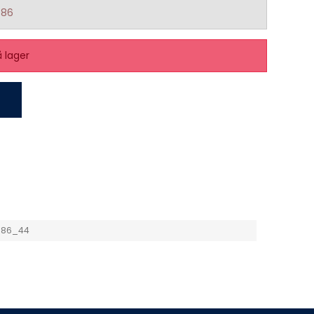
986
å lager
986_44