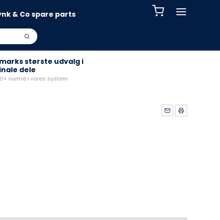
ynk & Co spare parts
arks største udvalg i
inale dele
+ numre i vores system