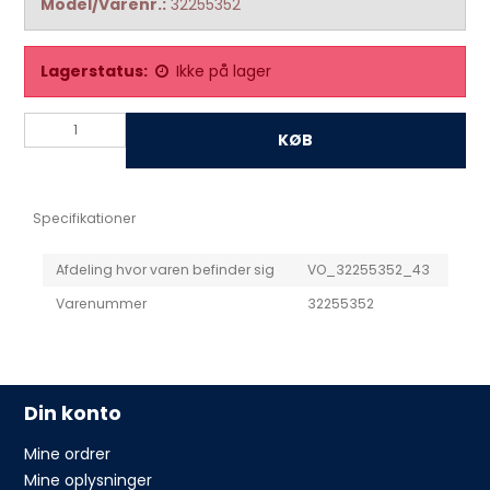
Model/Varenr.:
32255352
Lagerstatus:
Ikke på lager
KØB
Specifikationer
Afdeling hvor varen befinder sig
VO_32255352_43
Varenummer
32255352
Din konto
Mine ordrer
Mine oplysninger