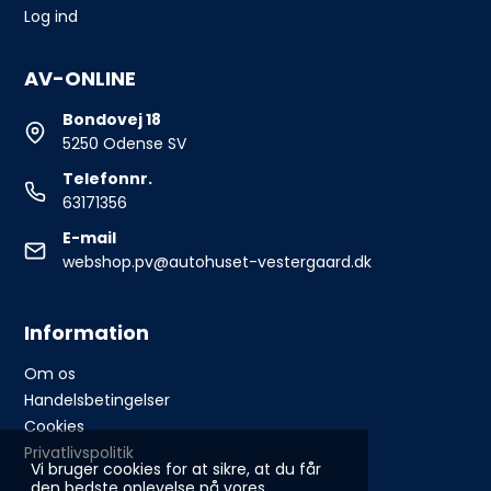
Log ind
AV-ONLINE
Bondovej 18
5250 Odense SV
Telefonnr.
63171356
E-mail
webshop.pv@autohuset-vestergaard.dk
Information
Om os
Handelsbetingelser
Cookies
Privatlivspolitik
Vi bruger cookies for at sikre, at du får
den bedste oplevelse på vores