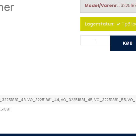
Model/Varenr.:
322518
Lagerstatus:
1
på la
KØB
_32251881_43, VO_32251881_44, VO_32251881_45, VO_32251881_55, VO_
51881