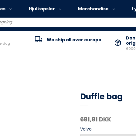
ies
Hjulkapsler
Merchandise
L
Volvo EX30
Danm
We ship all over europe
orig
verdag
Volvo EX40
60000
Volvo EC40
Volvo EX90
Duffle bag
681,81 DKK
Volvo