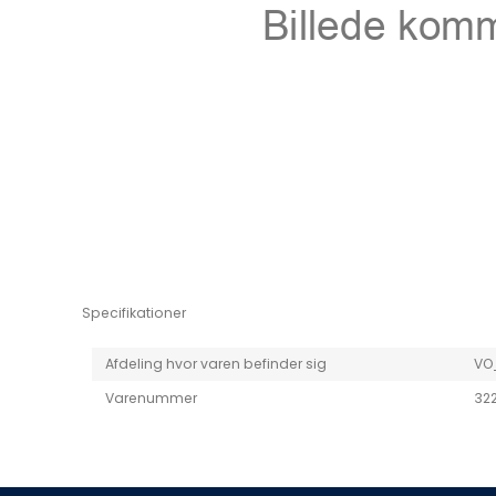
Niro EV
Picanto MY25
Specifikationer
Afdeling hvor varen befinder sig
VO
Varenummer
322