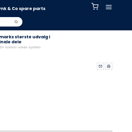
ynk & Co spare parts
arks største udvalg i
inale dele
+ numre i vores system