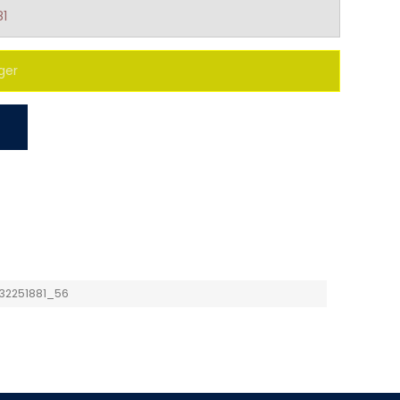
81
ger
32251881_56