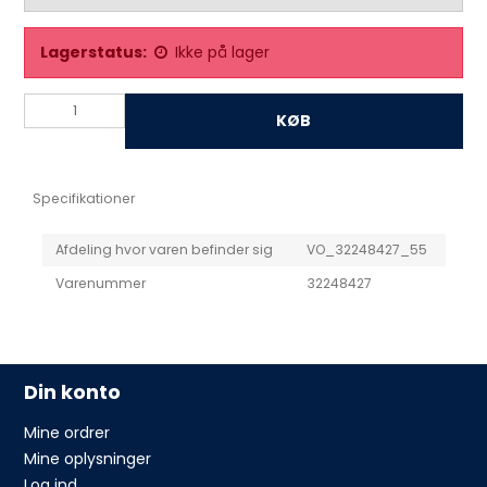
Lagerstatus:
Ikke på lager
KØB
Specifikationer
Afdeling hvor varen befinder sig
VO_32248427_55
Varenummer
32248427
Din konto
Mine ordrer
Mine oplysninger
Log ind