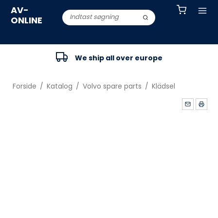
AV-
ONLINE
We ship all over europe
Forside
/
Katalog
/
Volvo spare parts
/
Klädsel