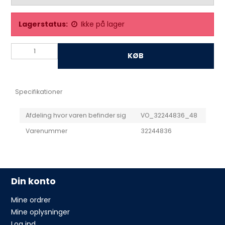
Lagerstatus:
Ikke på lager
KØB
Specifikationer
Afdeling hvor varen befinder sig
VO_32244836_48
Varenummer
32244836
Din konto
Mine ordrer
Mine oplysninger
Log ind