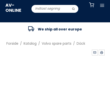
AV-
ONLINE
We ship all over europe
Forside
/
Katalog
/
Volvo spare parts
/
Däck