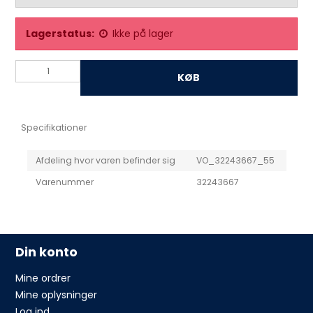
Lagerstatus:
Ikke på lager
KØB
Specifikationer
Afdeling hvor varen befinder sig
VO_32243667_55
Varenummer
32243667
Din konto
Mine ordrer
Mine oplysninger
Log ind