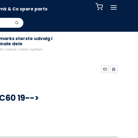
ynk & Co spare parts
arks største udvalg i
inale dele
+ numre i vores system
C60 19-->