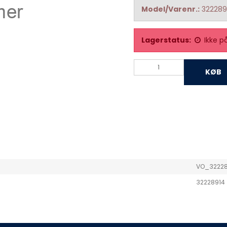
Model/Varenr.:
322289
Lagerstatus:
Ikke p
KØB
VO_3222
32228914