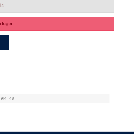
14
å lager
8914_48