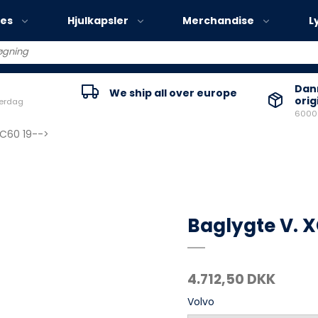
ies
Hjulkapsler
Merchandise
L
Volvo EX30
Danm
We ship all over europe
orig
verdag
Volvo EX40
60000
Volvo EC40
XC60 19-->
Volvo EX90
Baglygte V. X
4.712,50 DKK
Volvo