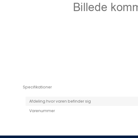
Niro EV
Picanto MY25
Specifikationer
Afdeling hvor varen befinder sig
Varenummer