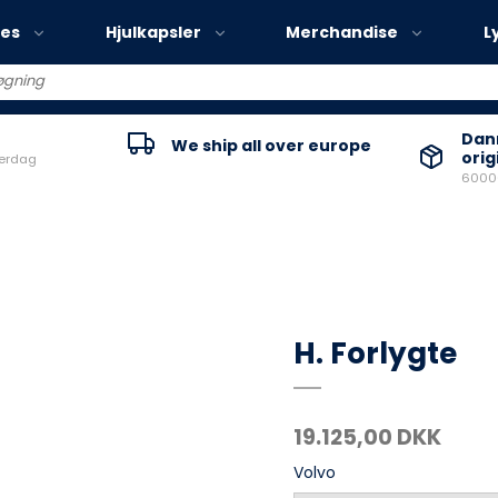
ies
Hjulkapsler
Merchandise
L
Volvo EX30
Danm
We ship all over europe
orig
verdag
Volvo EX40
60000
Volvo EC40
Volvo EX90
H. Forlygte
19.125,00 DKK
Volvo