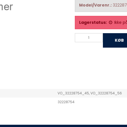
Model/Varenr.:
32228
Lagerstatus:
Ikke p
KØB
VO_32228754_45, VO_32228754_56
32228754