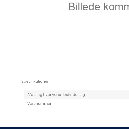
Niro EV
Picanto MY25
Specifikationer
Afdeling hvor varen befinder sig
Varenummer