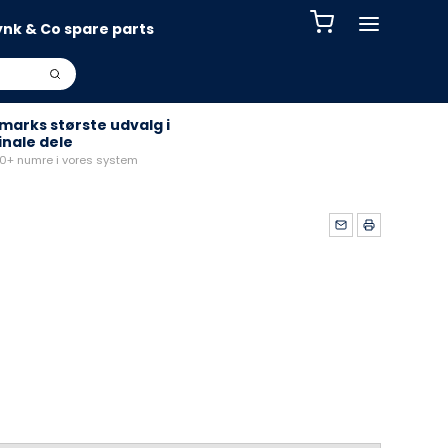
ynk & Co spare parts
arks største udvalg i
inale dele
+ numre i vores system