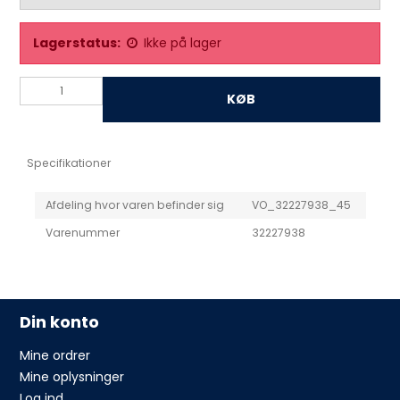
Lagerstatus:
Ikke på lager
KØB
Specifikationer
Afdeling hvor varen befinder sig
VO_32227938_45
Varenummer
32227938
Din konto
Mine ordrer
Mine oplysninger
Log ind