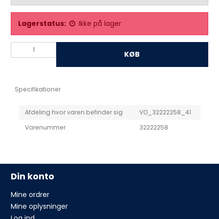
Lagerstatus:
Ikke på lager
KØB
Specifikationer
Afdeling hvor varen befinder sig
VO_32222258_41
Varenummer
32222258
Din konto
Mine ordrer
Mine oplysninger
Log ind