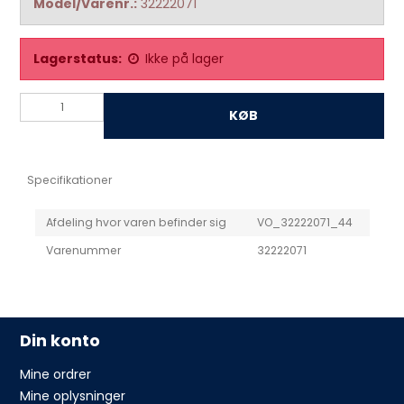
Model/Varenr.:
32222071
Lagerstatus:
Ikke på lager
KØB
Specifikationer
Afdeling hvor varen befinder sig
VO_32222071_44
Varenummer
32222071
Din konto
Mine ordrer
Mine oplysninger