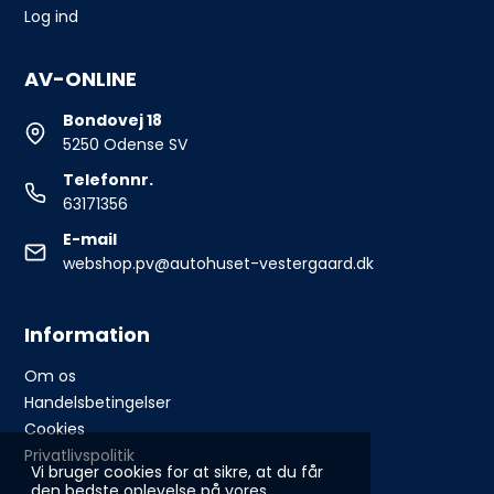
Log ind
AV-ONLINE
Bondovej 18
5250 Odense SV
Telefonnr.
63171356
E-mail
webshop.pv@autohuset-vestergaard.dk
Information
Om os
Handelsbetingelser
Cookies
Privatlivspolitik
Vi bruger cookies for at sikre, at du får
den bedste oplevelse på vores