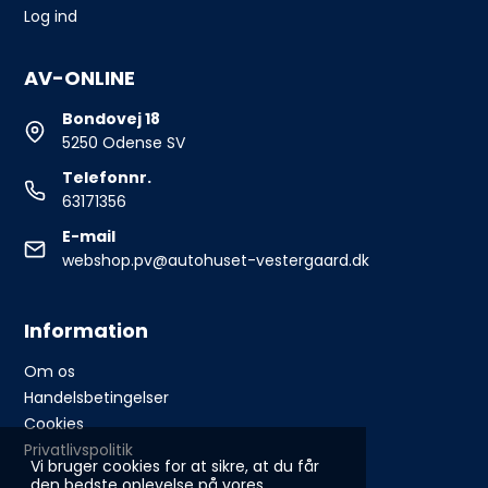
Log ind
AV-ONLINE
Bondovej 18
5250 Odense SV
Telefonnr.
63171356
E-mail
webshop.pv@autohuset-vestergaard.dk
Information
Om os
Handelsbetingelser
Cookies
Privatlivspolitik
Vi bruger cookies for at sikre, at du får
den bedste oplevelse på vores