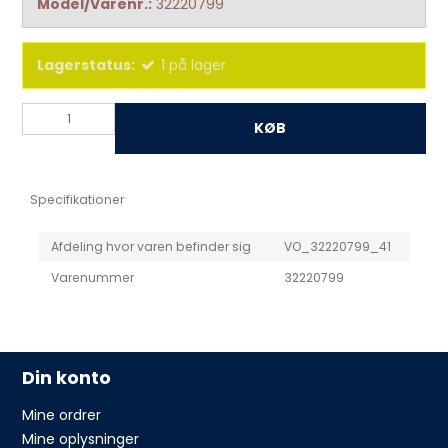
Model/Varenr.:
32220799
Lagerstatus:
1
på lager
KØB
Specifikationer
Afdeling hvor varen befinder sig
VO_32220799_41
Varenummer
32220799
Din konto
Mine ordrer
Mine oplysninger