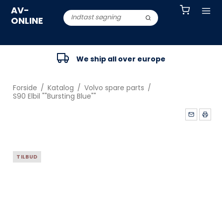
AV-
ONLINE
We ship all over europe
Forside
/
Katalog
/
Volvo spare parts
/
S90 Elbil ""Bursting Blue""
TILBUD