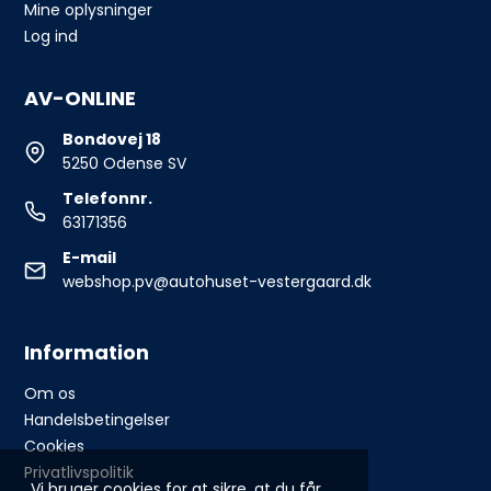
Mine oplysninger
Log ind
AV-ONLINE
Bondovej 18
5250 Odense SV
Telefonnr.
63171356
E-mail
webshop.pv@autohuset-vestergaard.dk
Information
Om os
Handelsbetingelser
Cookies
Privatlivspolitik
Vi bruger cookies for at sikre, at du får