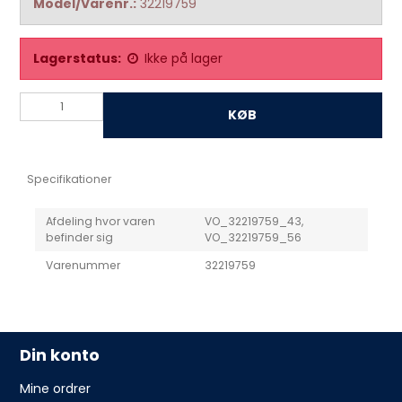
Model/Varenr.:
32219759
Lagerstatus:
Ikke på lager
KØB
Specifikationer
Afdeling hvor varen
VO_32219759_43,
befinder sig
VO_32219759_56
Varenummer
32219759
Din konto
Mine ordrer