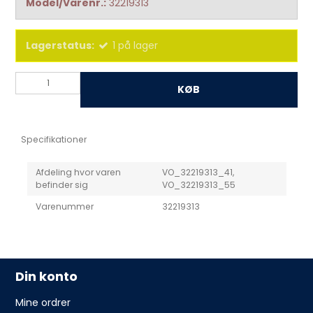
Model/Varenr.:
32219313
Lagerstatus:
1
på lager
KØB
Specifikationer
Afdeling hvor varen
VO_32219313_41,
befinder sig
VO_32219313_55
Varenummer
32219313
Din konto
Mine ordrer