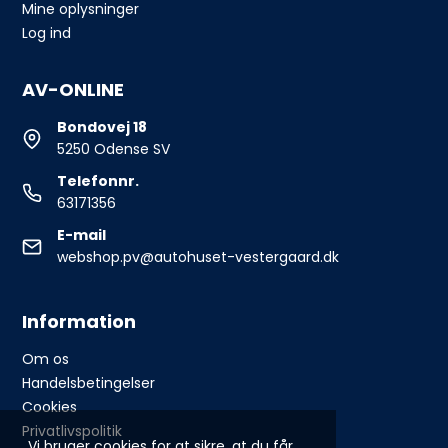
Mine oplysninger
Log ind
AV-ONLINE
Bondovej 18
5250 Odense SV
Telefonnr.
63171356
E-mail
webshop.pv@autohuset-vestergaard.dk
Information
Om os
Handelsbetingelser
Cookies
Privatlivspolitik
Vi bruger cookies for at sikre, at du får