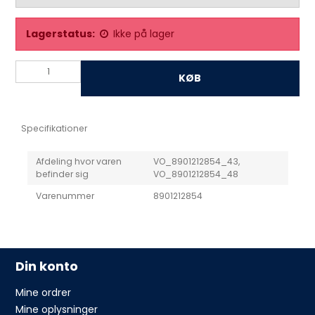
Lagerstatus:
Ikke på lager
KØB
Specifikationer
Afdeling hvor varen
VO_8901212854_43,
befinder sig
VO_8901212854_48
Varenummer
8901212854
Din konto
Mine ordrer
Mine oplysninger