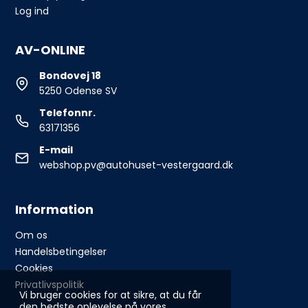
Log ind
AV-ONLINE
Bondovej 18
5250 Odense SV
Telefonnr.
63171356
E-mail
webshop.pv@autohuset-vestergaard.dk
Information
Om os
Handelsbetingelser
Cookies
Privatlivspolitik
Vi bruger cookies for at sikre, at du får
den bedste oplevelse på vores