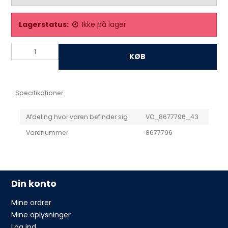
Lagerstatus:
Ikke på lager
KØB
Specifikationer
Afdeling hvor varen befinder sig
VO_8677796_43
Varenummer
8677796
Din konto
Mine ordrer
Mine oplysninger
Log ind