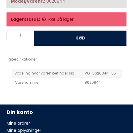
Model/Varenr.:
8620844
Lagerstatus:
Ikke på lager
KØB
Specifikationer
Afdeling hvor varen befinder sig
VO_8620844_55
Varenummer
8620844
Din konto
Mine ordrer
Mine oplysninger