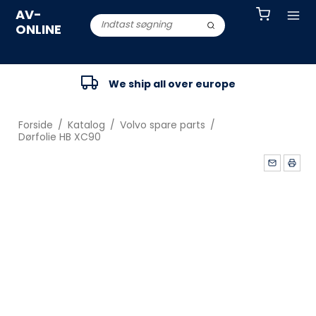
AV-
ONLINE
We ship all over europe
Forside
/
Katalog
/
Volvo spare parts
/
Dørfolie HB XC90