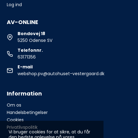
Log ind
AV-ONLINE
Bondovej 18
5250 Odense SV
Telefonnr.
63171356
E-mail
webshop.pv@autohuset-vestergaard.dk
Information
Om os
Handelsbetingelser
Cookies
Privatlivspolitik
Vi bruger cookies for at sikre, at du får
den bedste oplevelse på vores