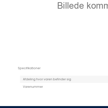
Niro EV
Picanto MY25
Specifikationer
Afdeling hvor varen befinder sig
Varenummer