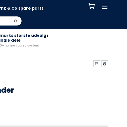
ynk & Co spare parts
arks største udvalg i
inale dele
+ numre i vores system
nder