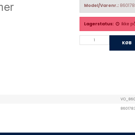
Model/Varenr.:
860178
Lagerstatus:
Ikke p
KØB
VO_860
860178