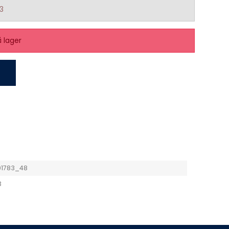
3
å lager
1783_48
3