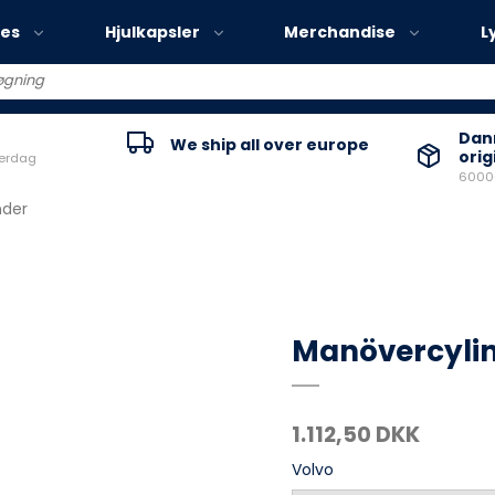
ies
Hjulkapsler
Merchandise
L
Volvo EX30
Danm
We ship all over europe
orig
verdag
Volvo EX40
60000
Volvo EC40
nder
Volvo EX90
Manövercyli
1.112,50 DKK
Volvo