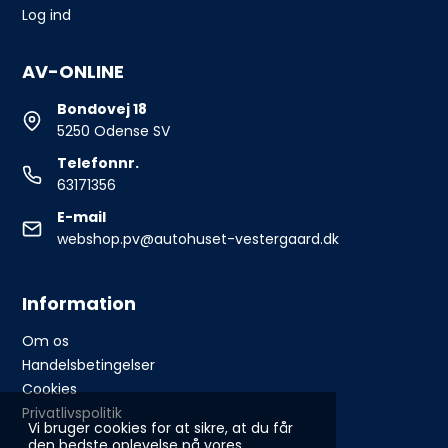
Log ind
AV-ONLINE
Bondovej 18
5250 Odense SV
Telefonnr.
63171356
E-mail
webshop.pv@autohuset-vestergaard.dk
Information
Om os
Handelsbetingelser
Cookies
Privatlivspolitik
Vi bruger cookies for at sikre, at du får
den bedste oplevelse på vores