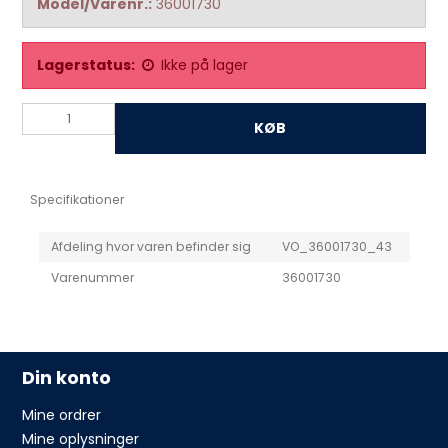
Model/Varenr.:
36001730
Lagerstatus:
Ikke på lager
KØB
Specifikationer
Afdeling hvor varen befinder sig
VO_36001730_43
Varenummer
36001730
Din konto
Mine ordrer
Mine oplysninger