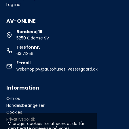
Log ind
AV-ONLINE
Bondovej 18
5250 Odense SV
Telefonnr.
63171356
E-mail
webshop.pv@autohuset-vestergaard.dk
Information
Om os
Handelsbetingelser
Cookies
Privatlivspolitik
Vi bruger cookies for at sikre, at du får
den bedste oplevelse på vores