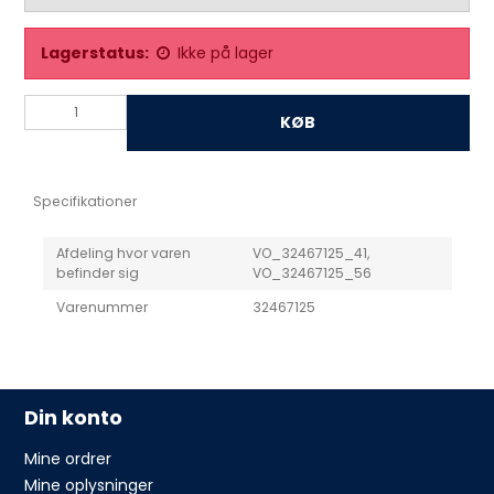
Lagerstatus:
Ikke på lager
KØB
Specifikationer
Afdeling hvor varen
VO_32467125_41,
befinder sig
VO_32467125_56
Varenummer
32467125
Din konto
Mine ordrer
Mine oplysninger