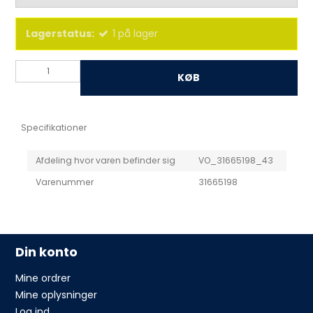
Lagerstatus:
1
på lager
KØB
Specifikationer
Afdeling hvor varen befinder sig
VO_31665198_43
Varenummer
31665198
Din konto
Mine ordrer
Mine oplysninger
Log ind