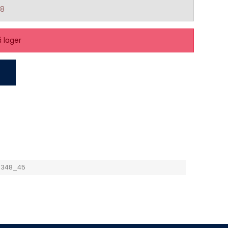
48
å lager
1348_45