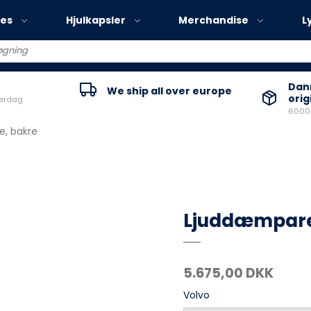
ies
Hjulkapsler
Merchandise
L
Volvo EX30
Danm
We ship all over europe
orig
verdag
Volvo EX40
60000
Volvo EC40
, bakre
Volvo EX90
Ljuddæmpare
5.675,00 DKK
Volvo