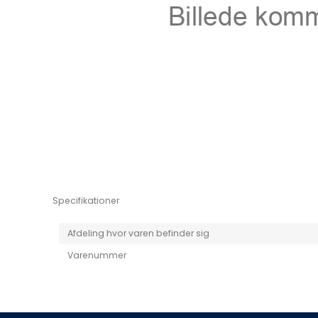
Niro EV
Picanto MY25
Specifikationer
Afdeling hvor varen befinder sig
Varenummer