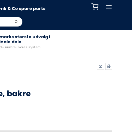
ynk & Co spare parts
arks største udvalg i
inale dele
+ numre i vores system
, bakre