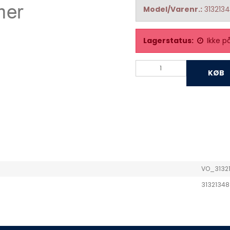
Model/Varenr.:
313213
Lagerstatus:
Ikke p
KØB
VO_3132
31321348