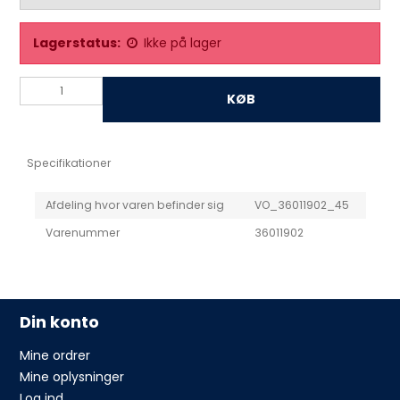
Lagerstatus:
Ikke på lager
KØB
Specifikationer
Afdeling hvor varen befinder sig
VO_36011902_45
Varenummer
36011902
Din konto
Mine ordrer
Mine oplysninger
Log ind