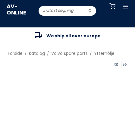
AV-
ONLINE
We ship all over europe
Forside
/
Katalog
/
Volvo spare parts
/
Ytterhölje