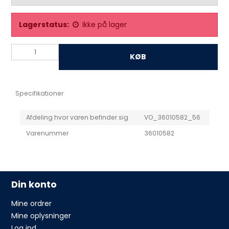
Lagerstatus:
Ikke på lager
KØB
Specifikationer
Afdeling hvor varen befinder sig
VO_36010582_56
Varenummer
36010582
Din konto
Mine ordrer
Mine oplysninger
Log ind