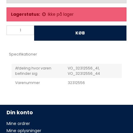
Lagerstatus:
Ikke på lager
KØB
Specifikationer
Afdeling hvor varen
VO_32312556_41,
befinder sig
VO_32312556_44
Varenummer
32312556
Din konto
Mine ordrer
Mine oplysninger