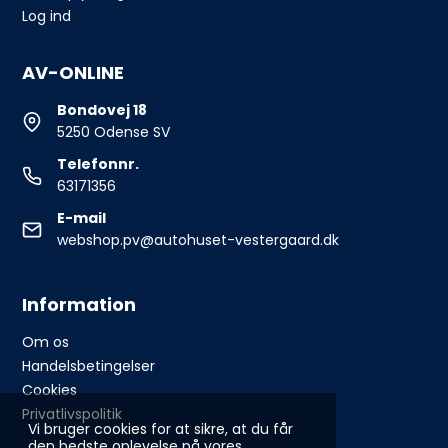
Log ind
AV-ONLINE
Bondovej 18
5250 Odense SV
Telefonnr.
63171356
E-mail
webshop.pv@autohuset-vestergaard.dk
Information
Om os
Handelsbetingelser
Cookies
Privatlivspolitik
Vi bruger cookies for at sikre, at du får
den bedste oplevelse på vores