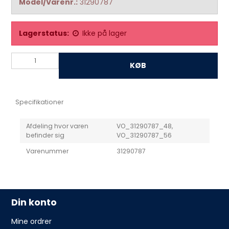
Model/Varenr.:
31290787
Lagerstatus:
Ikke på lager
KØB
Specifikationer
Afdeling hvor varen
VO_31290787_48,
befinder sig
VO_31290787_56
Varenummer
31290787
Din konto
Mine ordrer