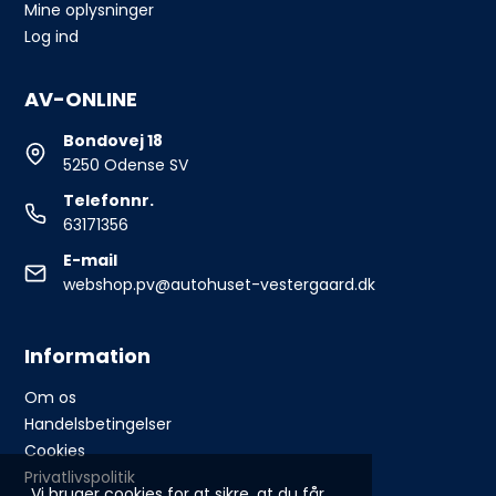
Mine oplysninger
Log ind
AV-ONLINE
Bondovej 18
5250 Odense SV
Telefonnr.
63171356
E-mail
webshop.pv@autohuset-vestergaard.dk
Information
Om os
Handelsbetingelser
Cookies
Privatlivspolitik
Vi bruger cookies for at sikre, at du får