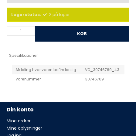
Lagerstatus:
2
på lager
KØB
Specifikationer
Afdeling hvor varen befinder sig
VO_30746769_43
Varenummer
30746769
Din konto
Mine ordrer
Mine oplysninger
Log ind