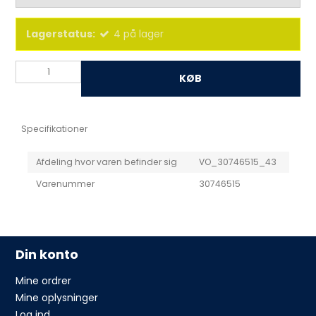
Lagerstatus:
4
på lager
KØB
Specifikationer
Afdeling hvor varen befinder sig
VO_30746515_43
Varenummer
30746515
Din konto
Mine ordrer
Mine oplysninger
Log ind