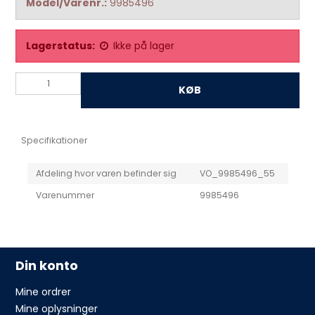
Model/Varenr.:
9985496
Lagerstatus:
Ikke på lager
KØB
Specifikationer
Afdeling hvor varen befinder sig
VO_9985496_55
Varenummer
9985496
Din konto
Mine ordrer
Mine oplysninger