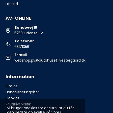
Log ind
AV-ONLINE
Bondovej 18
5250 Odense SV
Telefonnr.
63171356
E-mail
webshop.pv@autohuset-vestergaard.dk
Information
Om os
Handelsbetingelser
Cookies
Privatlivspolitik
Vi bruger cookies for at sikre, at du får
den bedste oplevelse på vores