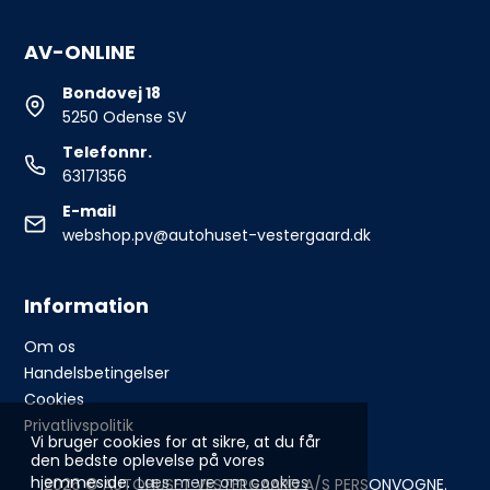
AV-ONLINE
Bondovej 18
5250 Odense SV
Telefonnr.
63171356
E-mail
webshop.pv@autohuset-vestergaard.dk
Information
Om os
Handelsbetingelser
Cookies
Privatlivspolitik
Vi bruger cookies for at sikre, at du får
den bedste oplevelse på vores
hjemmeside.
Læs mere om cookies
2026 © AUTOHUSET VESTERGAARD A/S PERSONVOGNE.