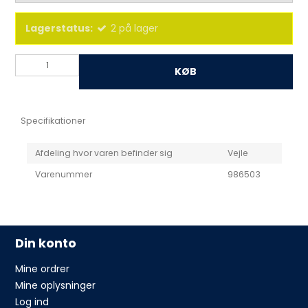
Lagerstatus:
2
på lager
KØB
Specifikationer
Afdeling hvor varen befinder sig
Vejle
Varenummer
986503
Din konto
Mine ordrer
Mine oplysninger
Log ind