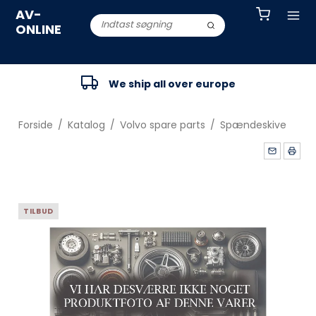
AV-
ONLINE
We ship all over europe
Forside
/
Katalog
/
Volvo spare parts
/
Spændeskive
TILBUD