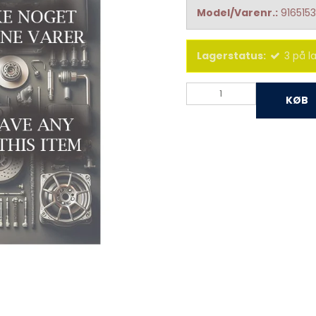
Model/Varenr.:
9165153
Lagerstatus:
3
på l
KØB