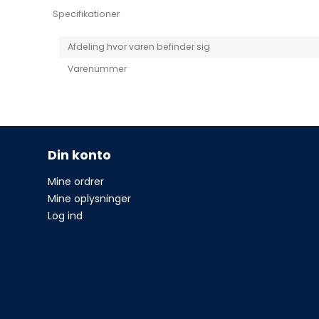
Specifikationer
Afdeling hvor varen befinder sig
Varenummer
Din konto
Mine ordrer
Mine oplysninger
Log ind