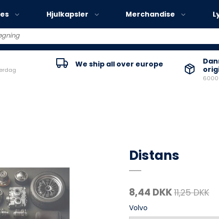
ies
Hjulkapsler
Merchandise
L
Volvo EX30
Danm
We ship all over europe
orig
verdag
Volvo EX40
60000
Volvo EC40
Volvo EX90
Distans
8,44 DKK
11,25 DKK
Volvo