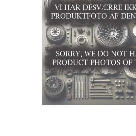
Niro EV
Picanto MY25