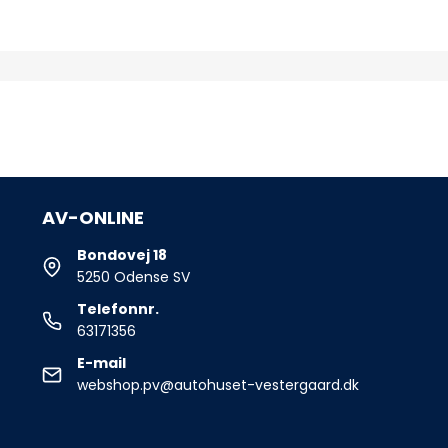
AV-ONLINE
Bondovej 18
5250 Odense SV
Telefonnr.
63171356
E-mail
webshop.pv@autohuset-vestergaard.dk