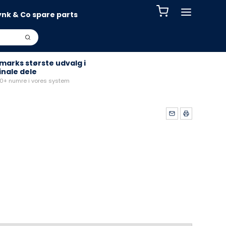
ynk & Co spare parts
arks største udvalg i
inale dele
+ numre i vores system