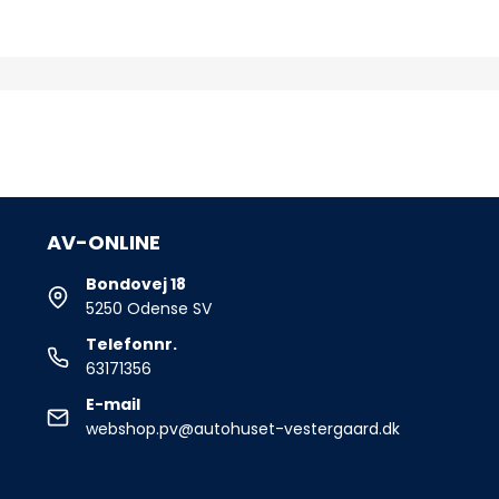
AV-ONLINE
Bondovej 18
5250 Odense SV
Telefonnr.
63171356
E-mail
webshop.pv@autohuset-vestergaard.dk