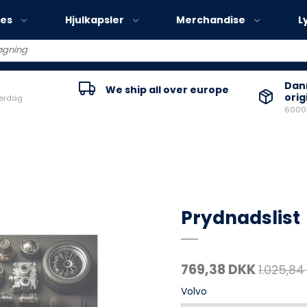
ies
Hjulkapsler
Merchandise
L
Volvo EX30
Danm
We ship all over europe
orig
verdag
Volvo EX40
60000
Volvo EC40
Volvo EX90
Prydnadslist
769,38 DKK
1.025,84
Volvo