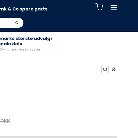
ynk & Co spare parts
arks største udvalg i
inale dele
+ numre i vores system
 DKK