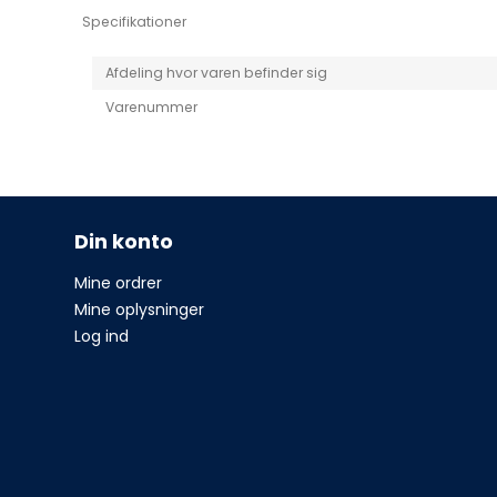
Specifikationer
Afdeling hvor varen befinder sig
Varenummer
Din konto
Mine ordrer
Mine oplysninger
Log ind