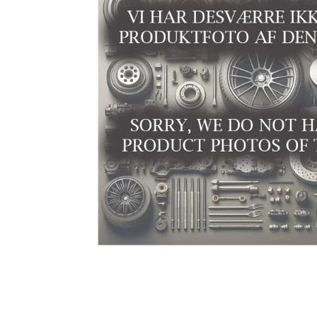
Niro EV
Picanto MY25