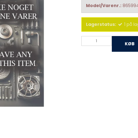
Model/Varenr.:
86599
Lagerstatus:
1
på la
KØB