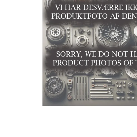
Niro EV
Picanto MY25