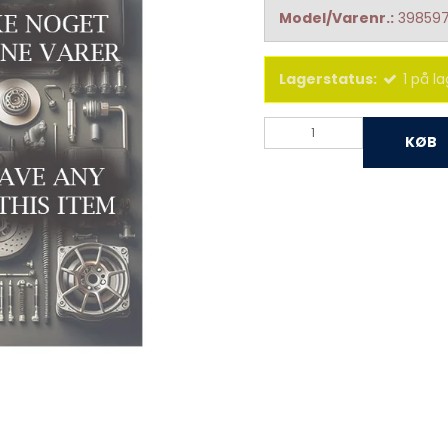
Model/Varenr.:
39859
Lagerstatus:
1
på la
KØB