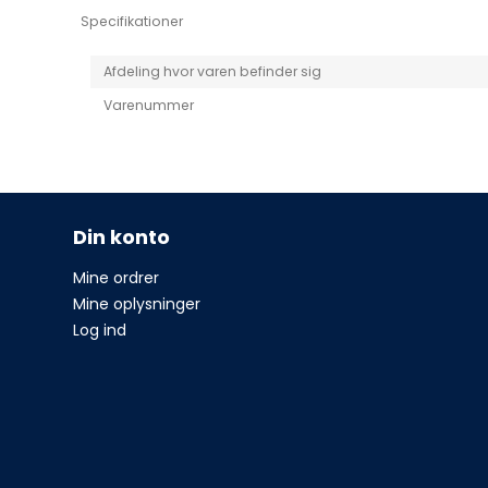
Specifikationer
Afdeling hvor varen befinder sig
Varenummer
Din konto
Mine ordrer
Mine oplysninger
Log ind