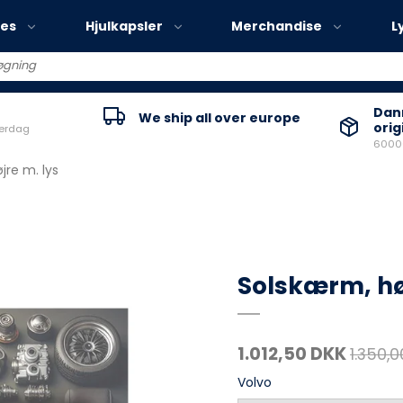
ies
Hjulkapsler
Merchandise
L
Volvo EX30
Danm
We ship all over europe
orig
verdag
Volvo EX40
60000
Volvo EC40
jre m. lys
Volvo EX90
Solskærm, hø
1.012,50 DKK
1.350,
Volvo