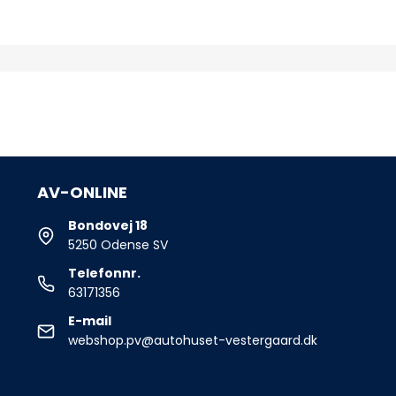
AV-ONLINE
Bondovej 18
5250 Odense SV
Telefonnr.
63171356
E-mail
webshop.pv@autohuset-vestergaard.dk