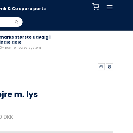
ynk & Co spare parts
arks største udvalg i
inale dele
+ numre i vores system
jre m. lys
00 DKK