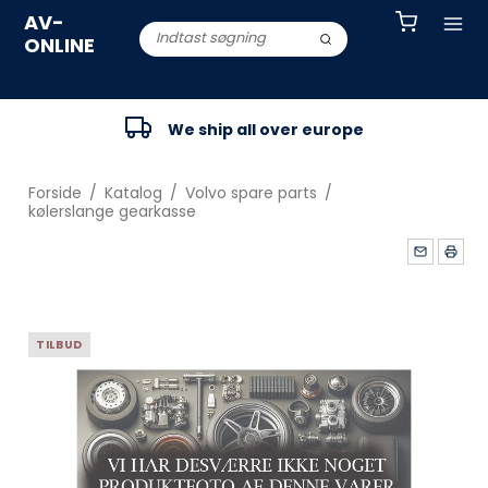
AV-
ONLINE
We ship all over europe
Forside
/
Katalog
/
Volvo spare parts
/
kølerslange gearkasse
TILBUD