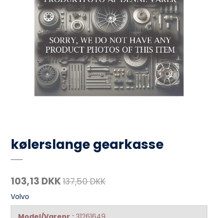
kølerslange gearkasse
103,13 DKK
137,50 DKK
Volvo
Model/Varenr.:
31261649