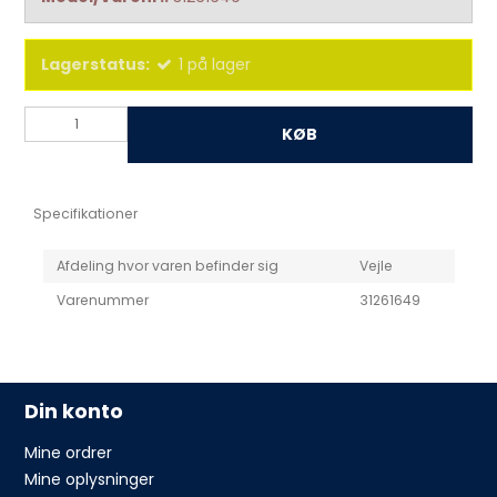
Lagerstatus:
1
på lager
KØB
Specifikationer
Afdeling hvor varen befinder sig
Vejle
Varenummer
31261649
Din konto
Mine ordrer
Mine oplysninger